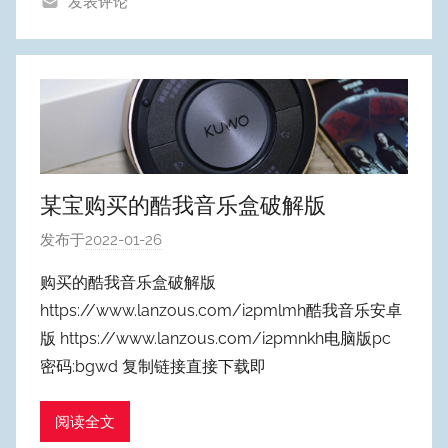
发表评论
n
g
某宝购买的酷我音乐盒破解版
发布于
2022-01-26
作
者
购买的酷我音乐盒破解版
:
https://www.lanzous.com/i2pmlmh酷我音乐安卓
W
版 https://www.lanzous.com/i2pmnkh电脑版pc
y
密码:bgwd 复制链接直接下载即
p
u
阅读全文
m