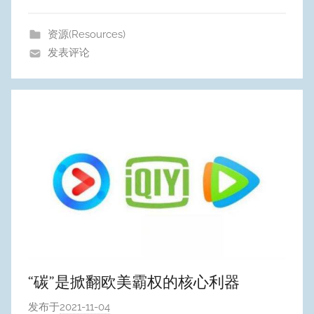
Y
e
资源(Resources)
o
发表评论
n
g
“碳”是掀翻欧美霸权的核心利器
发布于
2021-11-04
作