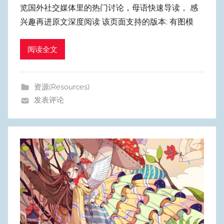
览国外社交媒体里的热门讨论，母语快速导读， 感
y
兴趣再进原文深度阅读 该页面支持的版本: 有图模
p
u
阅读全文
m
Y
e
资源(Resources)
o
发表评论
n
g