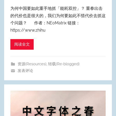
者
为何中国要如此重手地抓「能耗双控」？ 重拳出击
:
的代价也是很大的，我们为何要如此不惜代价去抓这
W
个问题？ 作者：NE0Matrix 链接：
y
https://www.zhihu
p
u
阅读全文
m
Y
e
资源(Resources)
,
转载(Re-blogged)
o
发表评论
n
g