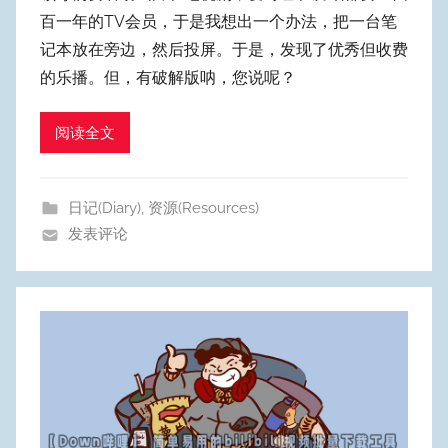
:
百一年的TV会员，于是我想出一个办法，把一台笔
W
记本放在旁边，然后投屏。于是，发现了优秀但收费
y
的乐播。但，有破解版呐，您说呢？
p
u
阅读全文
m
Y
e
日记(Diary)
,
资源(Resources)
o
发表评论
n
g