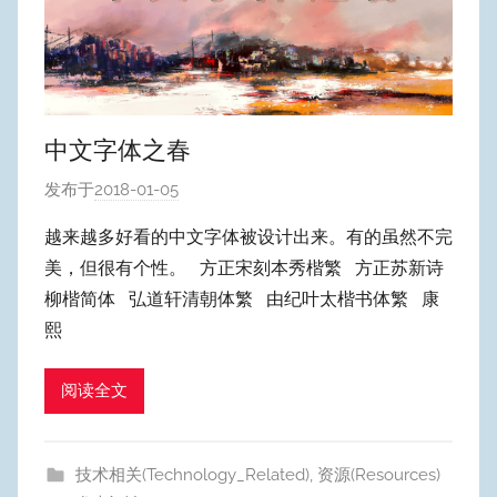
中文字体之春
发布于
2018-01-05
作
者
越来越多好看的中文字体被设计出来。有的虽然不完
:
美，但很有个性。 方正宋刻本秀楷繁 方正苏新诗
W
柳楷简体 弘道轩清朝体繁 由纪叶太楷书体繁 康
y
熙
p
u
阅读全文
m
Y
e
技术相关(Technology_Related)
,
资源(Resources)
o