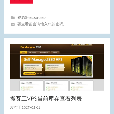
y
p
u
资源(Resources)
m
要查看留言请输入您的密码。
Y
e
o
n
g
搬瓦工VPS当前库存查看列表
发布于
2017-02-11
作