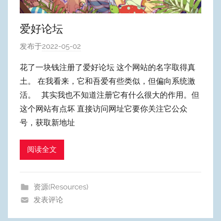
爱好论坛
发布于
2022-05-02
作
者
花了一块钱注册了爱好论坛 这个网站的名字取得真
:
土。 在我看来，它和吾爱有些类似，但偏向系统激
W
活。 其实我也不知道注册它有什么很大的作用。但
y
这个网站有点坏 直接访问网址它要你关注它公众
p
号，获取新地址
u
m
Y
阅读全文
e
o
资源(Resources)
n
发表评论
g