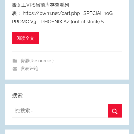
者
搬瓦工VPS当前库存查看列
:
表： https://bwh1.net/cart.php SPECIAL 10G
W
PROMO V3 – PHOENIX AZ (out of stock) S
y
p
阅读全文
u
m
Y
资源(Resources)
e
发表评论
o
n
g
搜索
搜
索：
搜
索