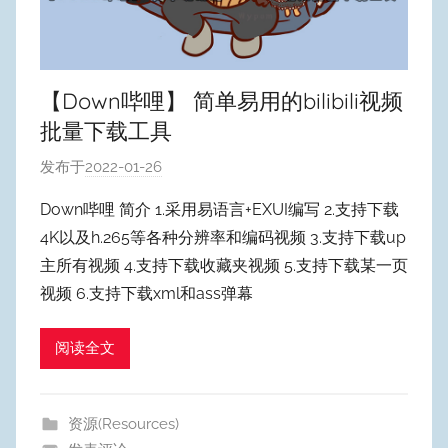
【Down哔哩】 简单易用的bilibili视频
批量下载工具
发布于
2022-01-26
作
者
Down哔哩 简介 1.采用易语言+EXUI编写 2.支持下载
:
4K以及h.265等各种分辨率和编码视频 3.支持下载up
W
主所有视频 4.支持下载收藏夹视频 5.支持下载某一页
y
视频 6.支持下载xml和ass弹幕
p
u
阅读全文
m
Y
e
资源(Resources)
o