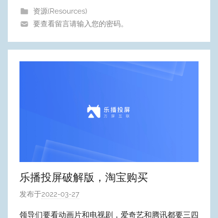
u
资源(Resources)
m
要查看留言请输入您的密码。
Y
e
o
n
g
乐播投屏破解版，淘宝购买
发布于
2022-03-27
作
者
领导们要看动画片和电视剧，爱奇艺和腾讯都要三四