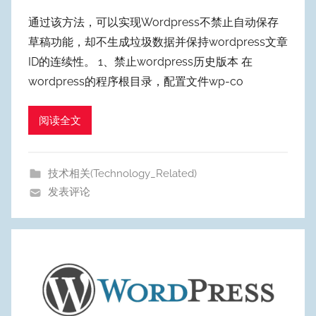
者
通过该方法，可以实现Wordpress不禁止自动保存
:
草稿功能，却不生成垃圾数据并保持wordpress文章
W
ID的连续性。 1、禁止wordpress历史版本 在
y
wordpress的程序根目录，配置文件wp-co
p
u
阅读全文
m
Y
e
技术相关(Technology_Related)
o
发表评论
n
g