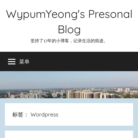
跳
WypumYeong's Presonal
至
内
Blog
容
坚持了17年的小博客，记录生活的痕迹。
菜单
标签：
Wordpress