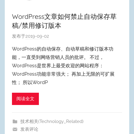
WordPress文章如何禁止自动保存草
稿/禁用修订版本
发布于
2019-09-02
作
者
WordPress的自动保存、自动草稿和修订版本功
:
能，一直受到网络营销人员的批评。 不过，
W
WordPress是世界上最受欢迎的网站程序：
y
WordPress功能非常强大； 再加上无限的可扩展
p
性； 所以WordP
u
m
Y
阅读全文
e
o
技术相关(Technology_Related)
n
发表评论
g