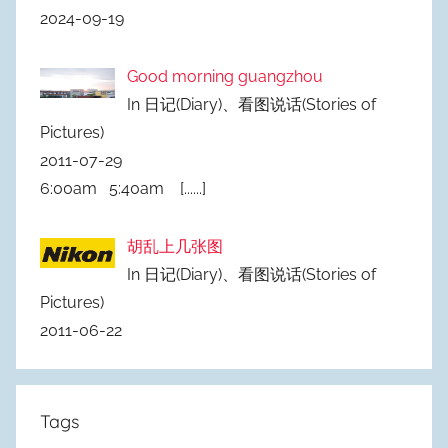
2024-09-19
Good morning guangzhou
In 日记(Diary)、看图说话(Stories of
Pictures)
2011-07-29
6:00am 5:40am
[......]
胡乱上几张图
In 日记(Diary)、看图说话(Stories of
Pictures)
2011-06-22
Tags