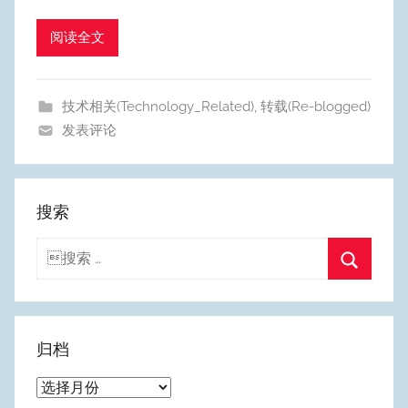
m
Y
阅读全文
e
o
技术相关(Technology_Related)
,
转载(Re-blogged)
n
发表评论
g
搜索
搜
索：
搜
索
归档
归