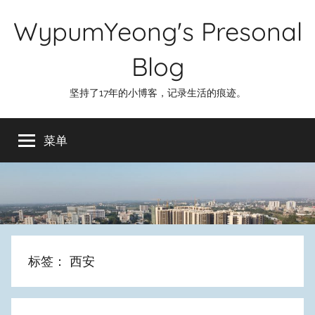
跳
WypumYeong's Presonal
至
内
Blog
容
坚持了17年的小博客，记录生活的痕迹。
菜单
标签：
西安