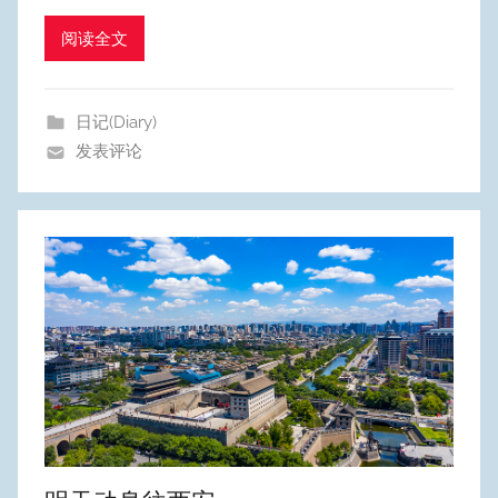
m
Y
阅读全文
e
o
日记(Diary)
n
发表评论
g