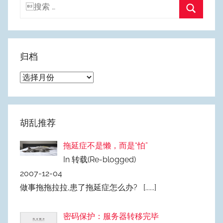
搜
索：
搜
索
归档
归
档
胡乱推荐
拖延症不是懒，而是“怕”
In 转载(Re-blogged)
2007-12-04
做事拖拖拉拉,患了拖延症怎么办?
[......]
密码保护：服务器转移完毕