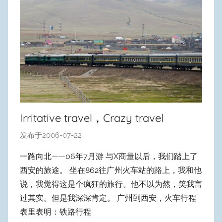
Irritative travel，Crazy travel
发布于
2006-07-22
作
者
一路向北——06年7月游 与X商量以后，我们踏上了
:
西安的旅途。 坐在862往广州火车站的路上，我和他
W
说，我觉得这是个疯狂的旅行。他不以为然，笑我言
y
过其实。但是我深深肯定。 广州到西安，火车行程
p
表里表明：铁路行程
u