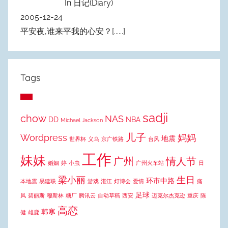
In 日记(Diary)
2005-12-24
平安夜,谁来平我的心安？
[......]
Tags
sadji
chow
NAS
DD
NBA
Michael Jackson
儿子
Wordpress
妈妈
地震
世界杯
义乌
京广铁路
台风
工作
妹妹
广州
情人节
婚姻
婷
小虫
广州火车站
日
梁小丽
生日
环市中路
本地震
易建联
游戏
湛江
灯博会
爱情
痛
足球
风
碧丽斯
穆斯林
糖厂
腾讯云
自动草稿
西安
迈克尔杰克逊
重庆
陈
高恋
韩寒
健
雄鹿