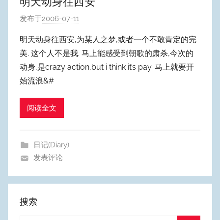
明天动身往西安
发布于
2006-07-11
作
者
明天动身往西安,为某人之梦,或者一个不敢肯定的完
:
美. 这个人不是我. 马上能感受到朝歌的肃杀,今次的
W
动身,是crazy action,but i think it’s pay. 马上就要开
y
始流浪&#
p
u
阅读全文
m
Y
e
日记(Diary)
o
发表评论
n
g
搜索