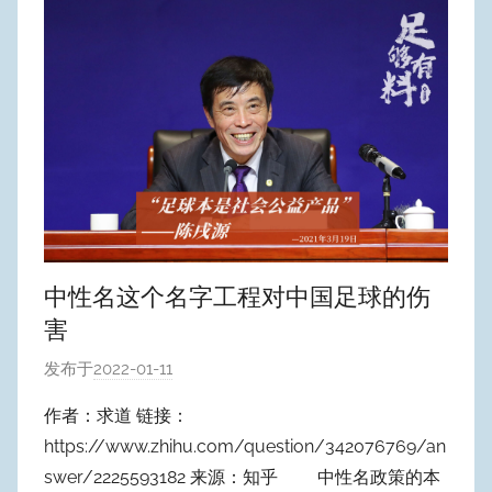
中性名这个名字工程对中国足球的伤
害
发布于
2022-01-11
作
者
作者：求道 链接：
:
https://www.zhihu.com/question/342076769/an
W
swer/2225593182 来源：知乎 中性名政策的本
y