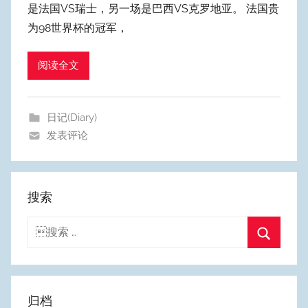
是法国VS瑞士，另一场是巴西VS克罗地亚。 法国贵
y
为98世界杯的冠军，
p
u
阅读全文
m
Y
e
日记(Diary)
o
发表评论
n
g
搜索
搜
索：
搜
索
归档