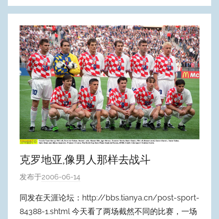
克罗地亚,像男人那样去战斗
发布于
2006-06-14
作
者
同发在天涯论坛：http://bbs.tianya.cn/post-sport-
:
84388-1.shtml 今天看了两场截然不同的比赛，一场
W