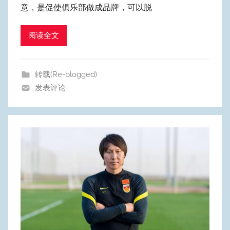
意，是促使俱乐部做成品牌，可以脱
p
u
阅读全文
m
Y
e
转载(Re-blogged)
o
发表评论
n
g