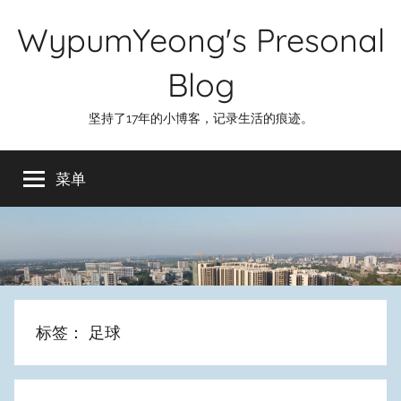
跳
WypumYeong's Presonal
至
内
Blog
容
坚持了17年的小博客，记录生活的痕迹。
菜单
标签：
足球