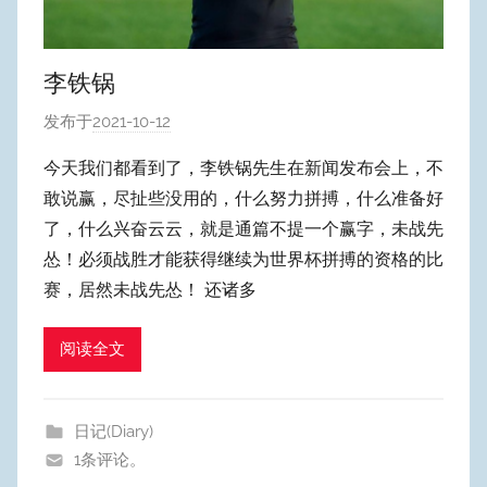
李铁锅
发布于
2021-10-12
作
者
今天我们都看到了，李铁锅先生在新闻发布会上，不
:
敢说赢，尽扯些没用的，什么努力拼搏，什么准备好
W
了，什么兴奋云云，就是通篇不提一个赢字，未战先
y
怂！必须战胜才能获得继续为世界杯拼搏的资格的比
p
赛，居然未战先怂！ 还诸多
u
m
Y
阅读全文
e
o
日记(Diary)
n
1条评论。
g