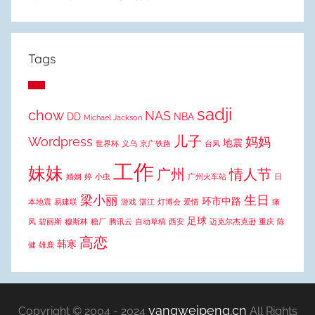
Tags
sadji
chow
NAS
DD
NBA
Michael Jackson
儿子
Wordpress
妈妈
地震
世界杯
义乌
京广铁路
台风
工作
妹妹
广州
情人节
婚姻
婷
小虫
广州火车站
日
梁小丽
生日
环市中路
本地震
易建联
游戏
湛江
灯博会
爱情
痛
足球
风
碧丽斯
穆斯林
糖厂
腾讯云
自动草稿
西安
迈克尔杰克逊
重庆
陈
高恋
韩寒
健
雄鹿
yangweipeng.cn
Copyright © 2004 - 2024
All Rights