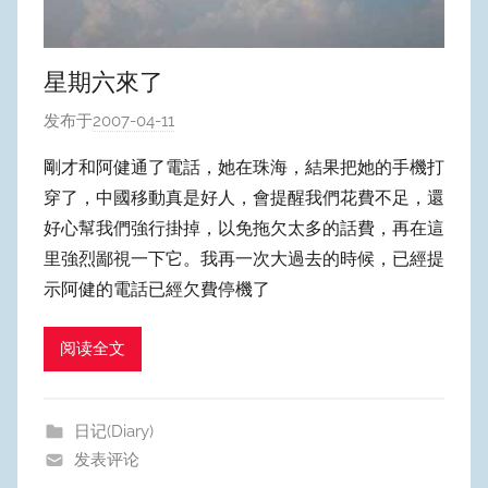
星期六來了
发布于
2007-04-11
作
者
剛才和阿健通了電話，她在珠海，結果把她的手機打
:
穿了，中國移動真是好人，會提醒我們花費不足，還
W
好心幫我們強行掛掉，以免拖欠太多的話費，再在這
y
里強烈鄙視一下它。我再一次大過去的時候，已經提
p
示阿健的電話已經欠費停機了
u
m
Y
阅读全文
e
o
日记(Diary)
n
发表评论
g