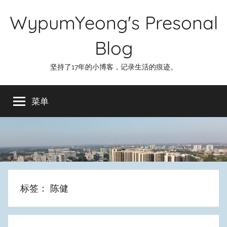
跳
WypumYeong's Presonal
至
内
Blog
容
坚持了17年的小博客，记录生活的痕迹。
菜单
标签：
陈健