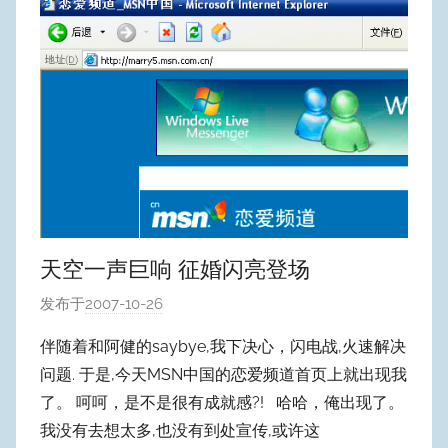
天空一声巨响 征婚闪亮登场
发布于
2007-10-26
作
者
伴随着和阿健的saybye,我下决心，闪电战,火速解决
:
问题. 于是,今天MSN中国的恋爱频道首页上就出现我
W
了。 呵呵，是不是很有成就感?! 哈哈，俺出现了。
y
我没有去想太多,也没有到处宣传,或许这
p