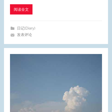
u
阅读全文
m
Y
e
日记(Diary)
o
发表评论
n
g