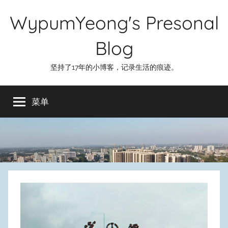
跳
WypumYeong's Presonal
至
内
Blog
容
坚持了17年的小博客，记录生活的痕迹。
菜单