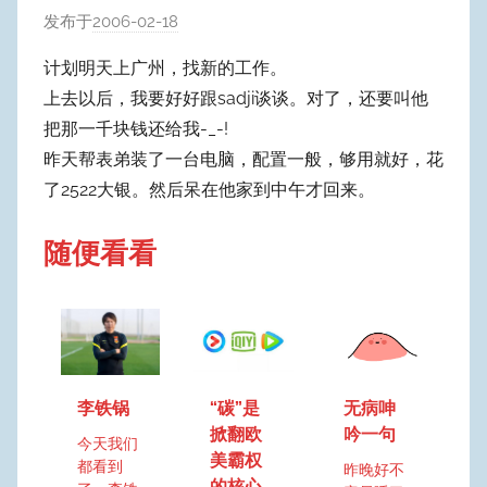
发布于
2006-02-18
作
者
计划明天上广州，找新的工作。
:
上去以后，我要好好跟sadji谈谈。对了，还要叫他
W
把那一千块钱还给我-_-!
y
昨天帮表弟装了一台电脑，配置一般，够用就好，花
p
了2522大银。然后呆在他家到中午才回来。
u
m
随便看看
Y
e
o
n
g
李铁锅
“碳”是
无病呻
掀翻欧
吟一句
今天我们
美霸权
都看到
昨晚好不
的核心