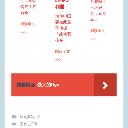
了，李铁
容易睡了
利器
锅先生在
一场好
新�...
觉，感觉
为何中国
幸...
要如此重
阅读全文
手地抓
阅读全文
>>>
「能耗双
>>>
控�...
阅读全文
>>>
推荐阅读
强大的D90
日记(Diary)
工作
,
广州