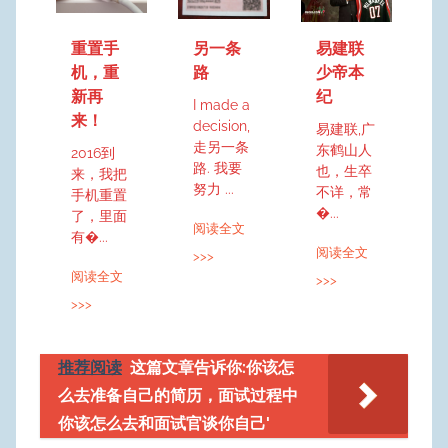
n
g
重置手
另一条
易建联
机，重
路
少帝本
新再
纪
I made a
来！
decision,
易建联,广
走另一条
东鹤山人
2016到
路. 我要
也，生卒
来，我把
努力 ...
不详，常
手机重置
�...
了，里面
阅读全文
有�...
阅读全文
>>>
阅读全文
>>>
>>>
推荐阅读
这篇文章告诉你:你该怎
么去准备自己的简历，面试过程中
你该怎么去和面试官谈你自己'