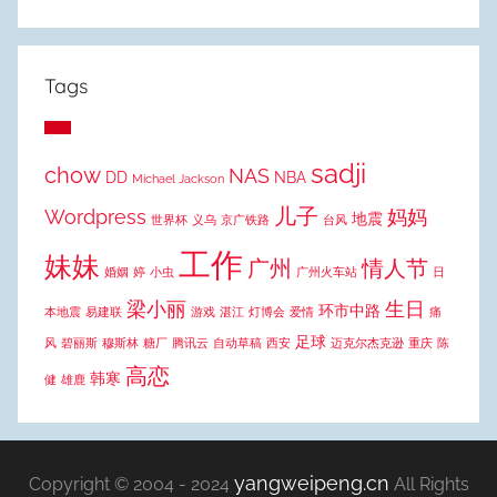
Tags
sadji
chow
NAS
DD
NBA
Michael Jackson
儿子
Wordpress
妈妈
地震
世界杯
义乌
京广铁路
台风
工作
妹妹
广州
情人节
婚姻
婷
小虫
广州火车站
日
梁小丽
生日
环市中路
本地震
易建联
游戏
湛江
灯博会
爱情
痛
足球
风
碧丽斯
穆斯林
糖厂
腾讯云
自动草稿
西安
迈克尔杰克逊
重庆
陈
高恋
韩寒
健
雄鹿
yangweipeng.cn
Copyright © 2004 - 2024
All Rights