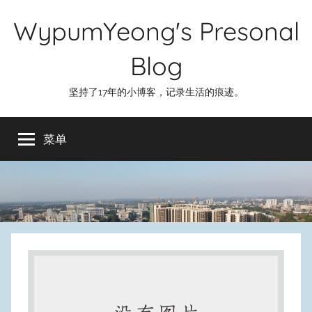
跳
WypumYeong's Presonal
至
内
Blog
容
坚持了17年的小博客，记录生活的痕迹。
菜单