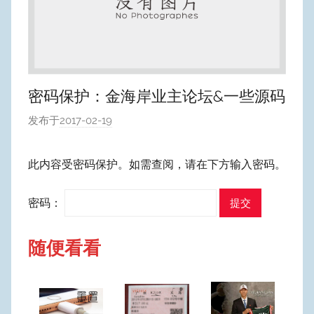
密码保护：金海岸业主论坛&一些源码
发布于
2017-02-19
作
者
:
此内容受密码保护。如需查阅，请在下方输入密码。
W
y
密码：
p
u
随便看看
m
Y
e
o