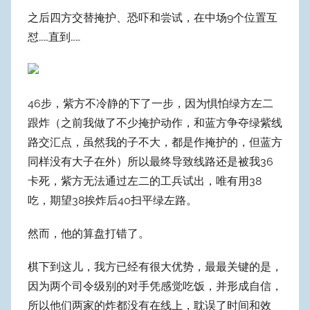
之后四方交替掩护、恐吓和尝试，在中场9个位置互
怼……直到……
46步，紫方不冷静的下了一步，因为惧怕绿方左二
跟炸（之前我做了不少掩护动作，和蓝方争夺绿紫线
路交汇点，虽然我的子不大，都是作掩护的，但蓝方
同样没有大子在外）所以最终导致线路还是被我36
卡死，紫方无法通过左二的工兵试出，唯有用38
吃，期望38挨炸后40扫平绿左路。
然而，他的算盘打错了。
棋下到这儿，我方已经有很大优势，最最关键的是，
因为两个司令级别的对手凭感觉吃饭，并形成自信，
所以他们两家的炸都没有在线上，耽误了时间和效