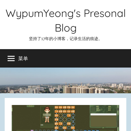
跳
WypumYeong's Presonal
至
内
Blog
容
坚持了17年的小博客，记录生活的痕迹。
菜单