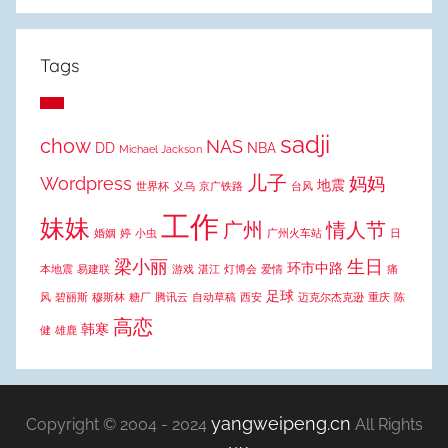
Tags
sadji
chow
NAS
DD
NBA
Michael Jackson
儿子
Wordpress
妈妈
地震
世界杯
义乌
京广铁路
台风
工作
妹妹
广州
情人节
婚姻
婷
小虫
广州火车站
日
梁小丽
生日
环市中路
本地震
易建联
游戏
湛江
灯博会
爱情
痛
足球
风
碧丽斯
穆斯林
糖厂
腾讯云
自动草稿
西安
迈克尔杰克逊
重庆
陈
高恋
韩寒
健
雄鹿
yangweipeng.cn
Copyright © 2004 - 2024
All Rights