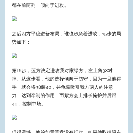
e
都在前两列，倾向于进攻。
o
n
g
之后四方平稳进营布局，谁也步急着进攻，15步的局
势如下：
第16步，蓝方决定进攻我对家绿方，左上角38对
掉。从这步看，他的选择倾向于防守，因为一旦他得
手，就会将38装40，并龟缩吸引我方两人的注意
力，达到牵制的作用，而紫方会上排长掩护并后跟
40，控制中场。
但很遗憾，他的如意算盘没有打对。如果他吃掉绿右