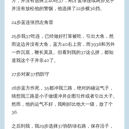
方，并没有选择上40吃37，刚才蓝绿连续两步兑子
并没有放松他的警惕，他选择了22步横36挡。
24步蓝连张挡左角雷
25步我37吃连，已经做好打算被吃，引出大鱼，然
而这边并没有大鱼，蓝方40右上营，而3938和另外
一炸沉底，鞭长莫及。但看到我的37这么拼，都知
道我这个子并非40了。
27步对家37挡防守
28步蓝方作死，35都冲我三路，绝对的碰运气子，
猜想我三路是小子做缓冲并企图引炸或者引出大子。
然而，他的运气不好，我刚好比他大一级，放了个
36.
之后到我，我29步选择37协防绿右路，保存活子，