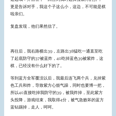
更是告诉对手，我这个子这么小，这边，不可能是棋
啦亲们。
复盘发现，他们果然信了。
再往后，我右路横出39，左路出38猛吃一通直至吃
了起底防守的37被蓝炸，40吃掉蓝色39被紫炸，这
棋，已经没有什么好下的了。
等到蓝方全军覆没以后，我最后连飞两个兵，兑掉紫
色工兵和炸，导致紫方心烦气躁，同时也要博一把，
所以40直接吃掉我防守的39，被我炸掉，至此紫方
头投降，游戏结束，我取得4分，被气急败坏的蓝方
蓝钻踢掉，走人，呵呵。