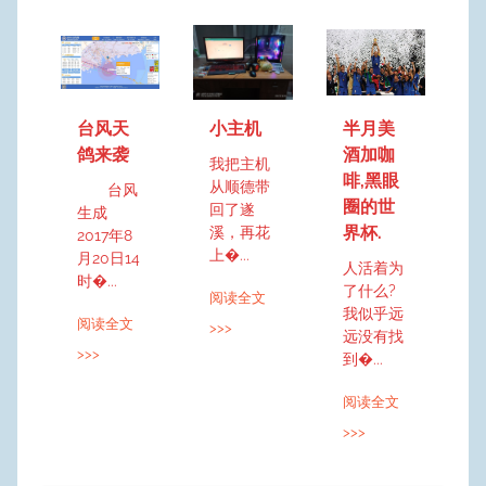
台风天
小主机
半月美
鸽来袭
酒加咖
我把主机
啡,黑眼
从顺德带
台风
圈的世
回了遂
生成
界杯.
溪，再花
2017年8
上�...
月20日14
人活着为
时�...
了什么?
阅读全文
我似乎远
阅读全文
>>>
远没有找
>>>
到�...
阅读全文
>>>