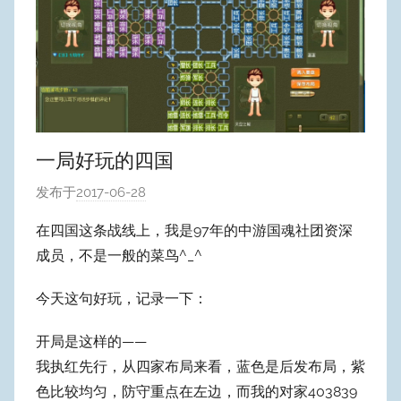
一局好玩的四国
发布于
2017-06-28
作
者
在四国这条战线上，我是97年的中游国魂社团资深
:
成员，不是一般的菜鸟^_^
W
y
今天这句好玩，记录一下：
p
u
开局是这样的——
m
我执红先行，从四家布局来看，蓝色是后发布局，紫
Y
色比较均匀，防守重点在左边，而我的对家403839