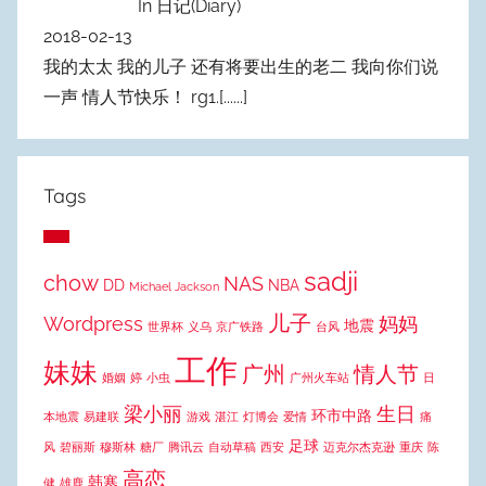
In 日记(Diary)
2018-02-13
我的太太 我的儿子 还有将要出生的老二 我向你们说
一声 情人节快乐！ rg1.
[......]
Tags
sadji
chow
NAS
DD
NBA
Michael Jackson
儿子
Wordpress
妈妈
地震
世界杯
义乌
京广铁路
台风
工作
妹妹
广州
情人节
婚姻
婷
小虫
广州火车站
日
梁小丽
生日
环市中路
本地震
易建联
游戏
湛江
灯博会
爱情
痛
足球
风
碧丽斯
穆斯林
糖厂
腾讯云
自动草稿
西安
迈克尔杰克逊
重庆
陈
高恋
韩寒
健
雄鹿