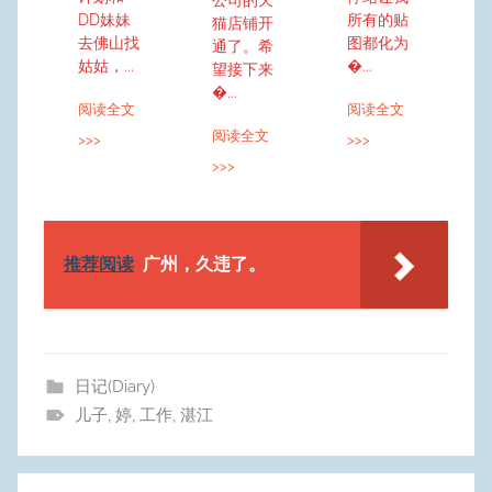
公司的天
DD妹妹
所有的贴
猫店铺开
去佛山找
图都化为
通了。希
姑姑，...
�...
望接下来
�...
阅读全文
阅读全文
阅读全文
>>>
>>>
>>>
推荐阅读
广州，久违了。
日记(Diary)
儿子
,
婷
,
工作
,
湛江