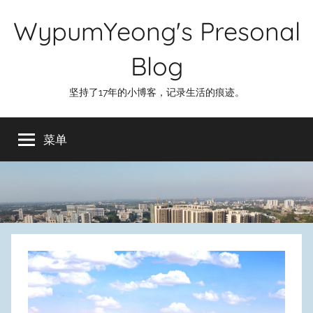
跳
WypumYeong's Presonal
至
内
Blog
容
坚持了17年的小博客，记录生活的痕迹。
菜单