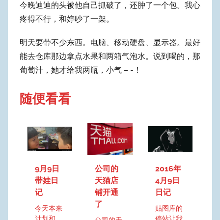
今晚迪迪的头被他自己抓破了，还肿了一个包。我心
e
疼得不行，和婷吵了一架。
o
n
明天要带不少东西。电脑、移动硬盘、显示器。最好
g
能去仓库那边拿点水果和两箱气泡水。说到喝的，那
葡萄汁，她才给我两瓶，小气 – -！
随便看看
9月9日
公司的
2016年
带娃日
天猫店
4月9日
记
铺开通
日记
了
今天本来
贴图库的
计划和
停站让我