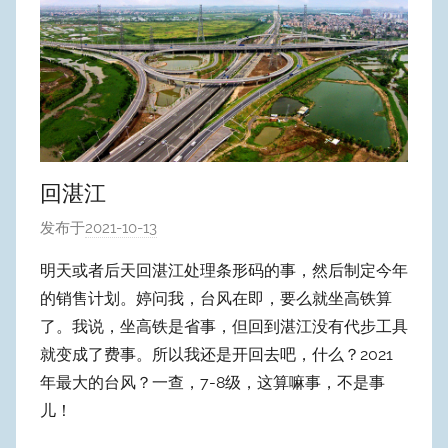
回湛江
发布于
2021-10-13
作
者
明天或者后天回湛江处理条形码的事，然后制定今年
:
的销售计划。婷问我，台风在即，要么就坐高铁算
W
了。我说，坐高铁是省事，但回到湛江没有代步工具
y
就变成了费事。所以我还是开回去吧，什么？2021
p
年最大的台风？一查，7-8级，这算嘛事，不是事
u
儿！
m
Y