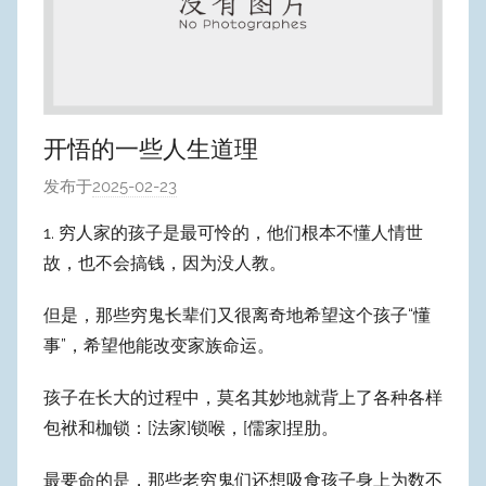
开悟的一些人生道理
发布于
2025-02-23
作
者
1. 穷人家的孩子是最可怜的，他们根本不懂人情世
:
故，也不会搞钱，因为没人教。
W
y
但是，那些穷鬼长辈们又很离奇地希望这个孩子“懂
p
事”，希望他能改变家族命运。
u
m
孩子在长大的过程中，莫名其妙地就背上了各种各样
Y
包袱和枷锁：[法家]锁喉，[儒家]捏肋。
e
o
最要命的是，那些老穷鬼们还想吸食孩子身上为数不