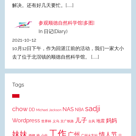
解决。还有好几天要忙。
[......]
参观顺德自然科学馆[多图]
In 日记(Diary)
2021-10-12
10月12日下午，作为回湛江前的活动，我们一家大小
去了位于北滘镇的顺德自然科学馆。
[......]
Tags
sadji
chow
NAS
DD
NBA
Michael Jackson
儿子
Wordpress
妈妈
地震
世界杯
义乌
京广铁路
台风
工作
妹妹
广州
情人节
婚姻
婷
小虫
广州火车站
日