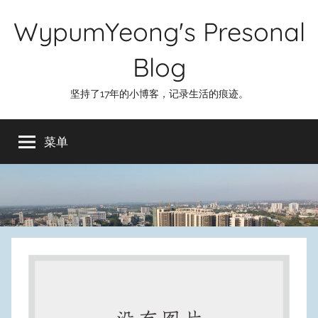
跳
WypumYeong's Presonal
至
内
Blog
容
坚持了17年的小博客，记录生活的痕迹。
菜单