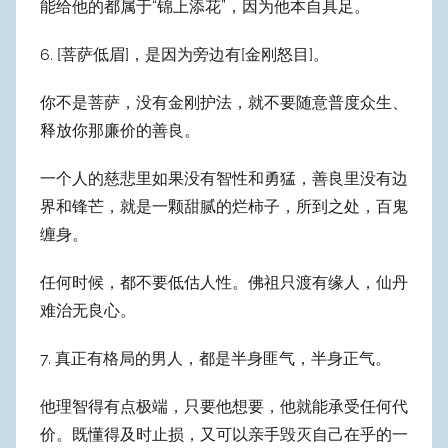
能给他的都属于“锦上添花”，因为他本自具足。
6. [菩萨低眉]，是因为旁边有[金刚怒目]。
你不是菩萨，没有金刚护法，就不要随意普度众生、
释放你那廉价的善良。
一个人的慈悲里如果没有智性和勇猛，善良里没有边
界和锋芒，就是一颗甜腻的烂柿子，所到之处，百鬼
缠身。
任何时候，都不要低估人性。佛祖只渡有缘人，仙丹
难治无良心。
7. 真正有格局的男人，都是半身匪气，半身正气。
他理智得有点极端，只要他想要，他就能承受任何代
价。既懂得及时止损，又可以亲手毁灭自己在乎的一